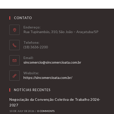
CONTATO
Endereço:
Rua Tupinambás, 310, São João – Araçatuba/SP
Telefone:
(18) 3636-2200
Email:
sincomercio@sincomercioata.com.br
Website:
https://sincomercioata.com.br/
NOTÍCIAS RECENTES
Negociação da Convenção Coletiva de Trabalho 2026-
2027
10 DE JULY DE 2026
/
0 COMMENTS