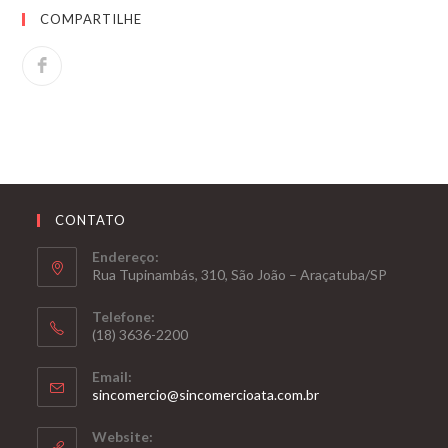
COMPARTILHE
CONTATO
Endereço:
Rua Tupinambás, 310, São João – Araçatuba/SP
Telefone:
(18) 3636-2200
Email:
sincomercio@sincomercioata.com.br
Website: