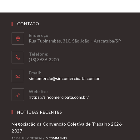
Namorados,
a
data
CONTATO
é
Endereço:
aguardada
Rua Tupinambás, 310, São João – Araçatuba/SP
com
expectativa
Telefone:
(18) 3636-2200
pelo
comércio
Email:
Opens
sincomercio@sincomercioata.com.br
in
your
Website:
application
https://sincomercioata.com.br/
NOTÍCIAS RECENTES
Negociação da Convenção Coletiva de Trabalho 2026-
2027
10 DE JULY DE 2026
/
0 COMMENTS