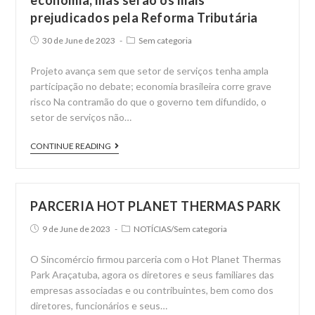
economia, mas serão os mais
prejudicados pela Reforma Tributária
Post
Post
30 de June de 2023
Sem categoria
published:
category:
Projeto avança sem que setor de serviços tenha ampla
participação no debate; economia brasileira corre grave
risco Na contramão do que o governo tem difundido, o
setor de serviços não…
Pequenos
CONTINUE READING
serviços
movimentam
a
PARCERIA HOT PLANET THERMAS PARK
economia,
Post
Post
9 de June de 2023
NOTÍCIAS
/
Sem categoria
mas
published:
category:
serão
O Sincomércio firmou parceria com o Hot Planet Thermas
os
Park Araçatuba, agora os diretores e seus familiares das
mais
empresas associadas e ou contribuintes, bem como dos
prejudicados
diretores, funcionários e seus…