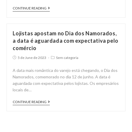
pela
PARCERIA
CONTINUE READING
Reforma
HOT
Tributária
PLANET
THERMAS
Lojistas apostam no Dia dos Namorados,
PARK
a data é aguardada com expectativa pelo
comércio
Post
Post
5 de June de 2023
Sem categoria
published:
category:
A data mais romântica do varejo está chegando, o Dia dos
Namorados, comemorado no dia 12 de junho. A data é
aguardada com expectativa pelos lojistas. Os empresários
locais de…
Lojistas
CONTINUE READING
apostam
no
Dia
dos