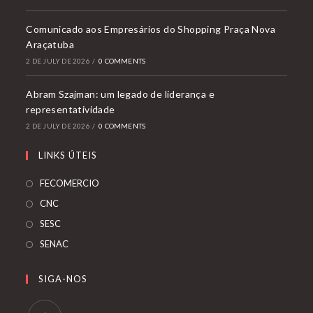
Comunicado aos Empresários do Shopping Praça Nova
Araçatuba
2 DE JULY DE 2026
/
0 COMMENTS
Abram Szajman: um legado de liderança e
representatividade
2 DE JULY DE 2026
/
0 COMMENTS
LINKS ÚTEIS
Opens
FECOMERCIO
in
Opens
CNC
a
in
Opens
SESC
new
a
in
Opens
SENAC
tab
new
a
in
tab
new
a
SIGA-NOS
tab
new
tab