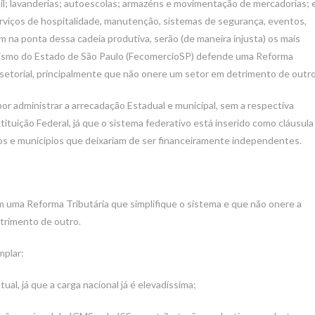
l; lavanderias; autoescolas; armazéns e movimentação de mercadorias; 
rviços de hospitalidade, manutenção, sistemas de segurança, eventos,
m na ponta dessa cadeia produtiva, serão (de maneira injusta) os mais
rismo do Estado de São Paulo (FecomercioSP) defende uma Reforma
a setorial, principalmente que não onere um setor em detrimento de outro
or administrar a arrecadação Estadual e municipal, sem a respectiva
ituição Federal, já que o sistema federativo está inserido como cláusula
os e municípios que deixariam de ser financeiramente independentes.
em uma Reforma Tributária que simplifique o sistema e que não onere a
etrimento de outro.
mplar:
ual, já que a carga nacional já é elevadíssima;