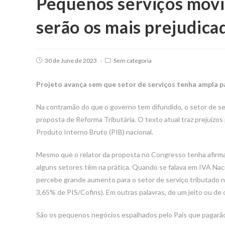
Pequenos serviços mov
serão os mais prejudica
Post
Post
30 de June de 2023
Sem categoria
published:
category:
Projeto avança sem que setor de serviços tenha ampla pa
Na contramão do que o governo tem difundido, o setor de s
proposta de Reforma Tributária. O texto atual traz prejuízos
Produto Interno Bruto (PIB) nacional.
Mesmo que o relator da proposta no Congresso tenha afirma
alguns setores têm na prática. Quando se falava em IVA Nacio
percebe grande aumento para o setor de serviço tributado n
3,65% de PIS/Cofins). Em outras palavras, de um jeito ou de 
São os pequenos negócios espalhados pelo País que pagarão