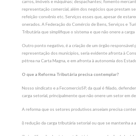
carros, imóveis e máquinas; despachantes; fomento mercanti
representação comercial, além dos negócios que prestam se
refeição-convênio etc. Serviços esses que, apesar de estare
onerados. A Federação do Comércio de Bens, Serviços e Tu
Tributária que simplifique o sistema e que não onere a carg
Outro ponto negativo, é a criação de um órgão responsável p
representação dos municípios, seria evidente afronta à Const
pétrea na Carta Magna, e em afronta à autonomia dos Estad
O que a Reforma Tributária precisa contemplar?
Nosso sindicato e a FecomercioSP, da qual é filiado, defend
carga setorial, principalmente que não onere um setor em d
A reforma que os setores produtivos anseiam precisa conte
i) redução da carga tributária setorial ou que se mantenha a at