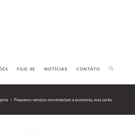
ÕES
FILIE-SE
NOTÍCIAS
CONTATO
goria
>
Pequenos serviços movimentam a economia, mas serão os mais preju
Search