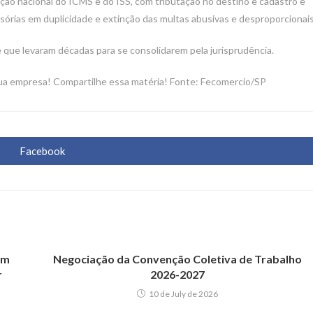
slação nacional do ICMS e do ISS, com tributação no destino e cadastro e
ssórias em duplicidade e extinção das multas abusivas e desproporcionais
 e que levaram décadas para se consolidarem pela jurisprudência.
sua empresa! Compartilhe essa matéria! Fonte: Fecomercio/SP
Facebook
Opens
in
a
new
window
em
Negociação da Convenção Coletiva de Trabalho
r
2026-2027
10 de July de 2026