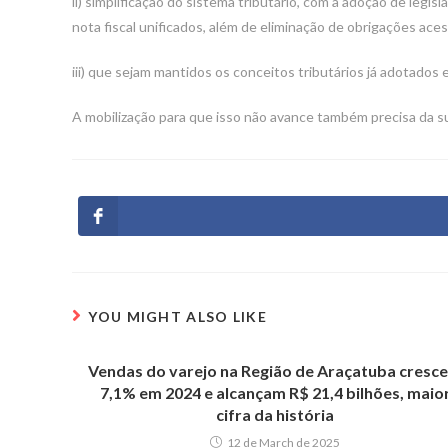
ii) simplificação do sistema tributário, com a adoção de legi
nota fiscal unificados, além de eliminação de obrigações ace
iii) que sejam mantidos os conceitos tributários já adotados
A mobilização para que isso não avance também precisa da 
YOU MIGHT ALSO LIKE
Vendas do varejo na Região de Araçatuba cresc
7,1% em 2024 e alcançam R$ 21,4 bilhões, maio
cifra da história
12 de March de 2025