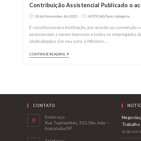
Contribuição Assistencial Publicado o a
Post
Post
10 de November de 2023
NOTÍCIAS
/
Sem categoria
published:
category:
É constitucional a instituição, por acordo ou convenção c
assistenciais a serem impostas a todos os empregados da
sindicalizados. Em seu voto, o Ministro…
Contribuição
CONTINUE READING
Assistencial
Publicado
o
acórdão
do
STF
CONTATO
NOTÍC
Endereço:
Negociaç
Rua Tupinambás, 310, São João –
Trabalho
Araçatuba/SP
10 DE JULY 
Telefone: