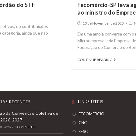
córdão do STF
Fecomércio-SP leva a
ao ministro do Empre
Post
Post
10 de November de 2023
N
oletivos, de contribuições
published:
cate
 categoria, ainda que não
Em uma ampla conversa com o
Microempresa e da Empresa de
Federação do Comércio de Ben
Fecomérci
CONTINUE READING
SP
leva
agenda
prioritária
das
IAS RECENTES
LINKS ÚTEIS
pequenas
empresas
ão da Convenção Coletiva de
Opens
FECOMERCIO
 2026-2027
ao
in
Opens
CNC
ministro
DE 2026
/
0 COMMENTS
a
in
Opens
SESC
do