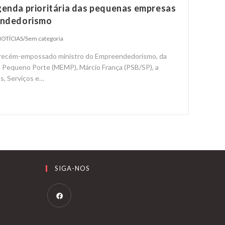
genda prioritária das pequenas empresas
endedorismo
OTÍCIAS
/
Sem categoria
gory:
 recém-empossado ministro do Empreendedorismo, da
 Pequeno Porte (MEMP), Márcio França (PSB/SP), a
s, Serviços e…
o-
SIGA-NOS
Opens