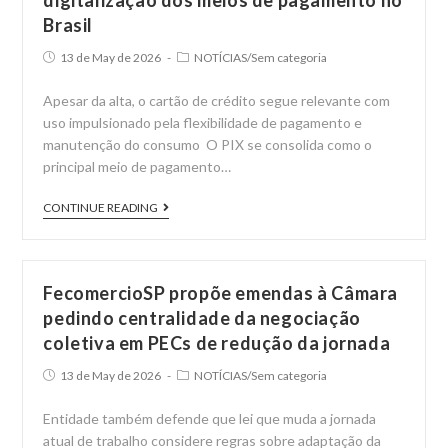
digitalização dos meios de pagamento no
Brasil
Post
Post
13 de May de 2026
NOTÍCIAS
/
Sem categoria
published:
category:
Apesar da alta, o cartão de crédito segue relevante com
uso impulsionado pela flexibilidade de pagamento e
manutenção do consumo O PIX se consolida como o
principal meio de pagamento…
PIX
CONTINUE READING
cresce
34%
e
FecomercioSP propõe emendas à Câmara
se
pedindo centralidade da negociação
torna
coletiva em PECs de redução da jornada
maior
Post
Post
13 de May de 2026
NOTÍCIAS
/
Sem categoria
vetor
published:
category:
da
Entidade também defende que lei que muda a jornada
digitalização
atual de trabalho considere regras sobre adaptação da