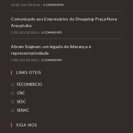
10 DE JULY DE 2026
/
0 COMMENTS
Comunicado aos Empresários do Shopping Praça Nova
Araçatuba
2 DE JULY DE 2026
/
0 COMMENTS
Abram Szajman: um legado de liderança e
representatividade
2 DE JULY DE 2026
/
0 COMMENTS
LINKS ÚTEIS
Opens
FECOMERCIO
in
Opens
CNC
a
in
Opens
SESC
new
a
in
Opens
SENAC
tab
new
a
in
tab
new
a
SIGA-NOS
tab
new