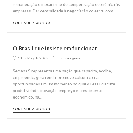
dos
remuneração e mecanismo de compensação econômica às
meios
empresas Dar centralidade à negociação coletiva, com…
de
FecomercioSP
CONTINUE READING
pagamento
propõe
no
emendas
Brasil
à
O Brasil que insiste em funcionar
Câmara
Post
Post
13 de May de 2026
Sem categoria
pedindo
published:
category:
centralidade
Semana S representa uma nação que capacita, acolhe,
da
empreende, gera renda, promove cultura e cria
negociação
oportunidades Em um momento no qual o Brasil discute
coletiva
produtividade, inovação, emprego e crescimento
em
econômico, na…
PECs
O
CONTINUE READING
de
Brasil
redução
que
da
insiste