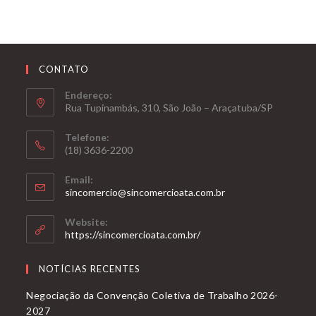
jornada
em
funcionar
CONTATO
Endereço:
Rua Tupinambás, 310, São João – Araçatuba/SP
Telefone:
(18) 3636-2200
Email:
Opens
sincomercio@sincomercioata.com.br
in
your
Website:
application
https://sincomercioata.com.br/
NOTÍCIAS RECENTES
Negociação da Convenção Coletiva de Trabalho 2026-
2027