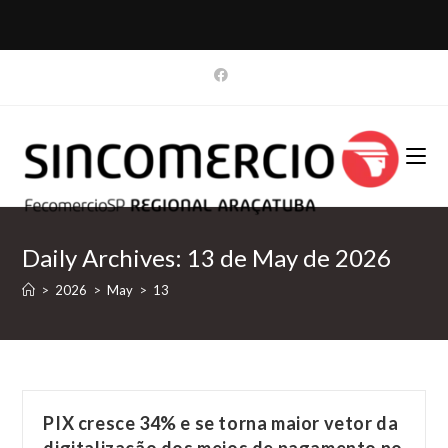
Skip
to
content
Daily Archives: 13 de May de 2026
>
2026
>
May
>
13
PIX cresce 34% e se torna maior vetor da