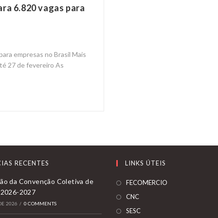
ara 6.820 vagas para
para empresas no Brasil Mais
té 27 de fevereiro As
IAS RECENTES
LINKS ÚTEIS
ão da Convenção Coletiva de
Opens
FECOMERCIO
 2026-2027
in
Opens
CNC
DE 2026
/
0 COMMENTS
a
in
Opens
SESC