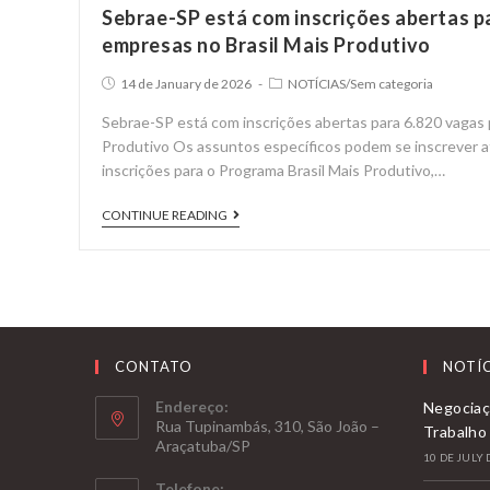
Sebrae-SP está com inscrições abertas p
empresas no Brasil Mais Produtivo
Post
Post
14 de January de 2026
NOTÍCIAS
/
Sem categoria
published:
category:
Sebrae-SP está com inscrições abertas para 6.820 vagas 
Produtivo Os assuntos específicos podem se inscrever a
inscrições para o Programa Brasil Mais Produtivo,…
Sebrae-
CONTINUE READING
SP
está
com
inscrições
abertas
CONTATO
NOTÍC
para
6.820
Endereço:
Negociaç
Rua Tupinambás, 310, São João –
vagas
Trabalho
Araçatuba/SP
para
10 DE JULY 
empresas
Telefone: