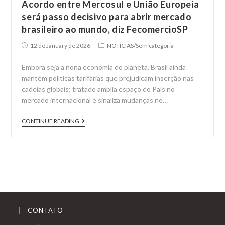
Acordo entre Mercosul e União Europeia
será passo decisivo para abrir mercado
brasileiro ao mundo, diz FecomercioSP
Post
Post
12 de January de 2026
NOTÍCIAS
/
Sem categoria
published:
category:
Embora seja a nona economia do planeta, Brasil ainda
mantém políticas tarifárias que prejudicam inserção nas
cadeias globais; tratado amplia espaço do País no
mercado internacional e sinaliza mudanças no…
Acordo
CONTINUE READING
entre
Mercosul
e
União
Europeia
será
passo
CONTATO
decisivo