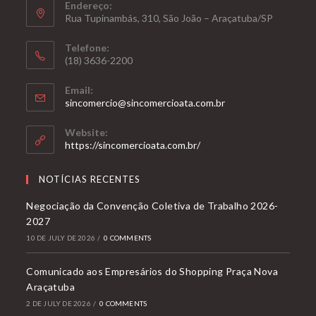
Endereço:
para
Rua Tupinambás, 310, São João – Araçatuba/SP
abrir
mercado
Telefone:
(18) 3636-2200
brasileiro
ao
Email:
mundo,
Opens
sincomercio@sincomercioata.com.br
in
diz
your
Website:
FecomercioSP
application
https://sincomercioata.com.br/
NOTÍCIAS RECENTES
Negociação da Convenção Coletiva de Trabalho 2026-
2027
10 DE JULY DE 2026
/
0 COMMENTS
Comunicado aos Empresários do Shopping Praça Nova
Araçatuba
2 DE JULY DE 2026
/
0 COMMENTS