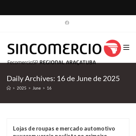
Skip
to
content
Daily Archives: 16 de June de 2025
>
2025
>
June
>
16
Lojas de roupas e mercado automotivo