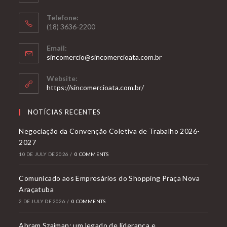
primeiro
trimestre,
Telefone:
(18) 3636-2200
que
subiu
Email:
quase
Opens
sincomercio@sincomercioata.com.br
in
9%
your
Website:
application
https://sincomercioata.com.br/
NOTÍCIAS RECENTES
Negociação da Convenção Coletiva de Trabalho 2026-
2027
10 DE JULY DE 2026
/
0 COMMENTS
Comunicado aos Empresários do Shopping Praça Nova
Araçatuba
2 DE JULY DE 2026
/
0 COMMENTS
Abram Szajman: um legado de liderança e