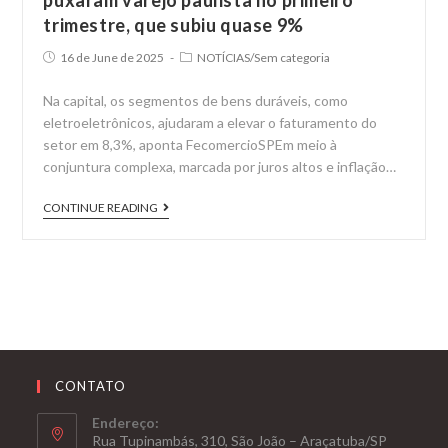
puxaram varejo paulista no primeiro
trimestre, que subiu quase 9%
Post
Post
16 de June de 2025
NOTÍCIAS
/
Sem categoria
published:
category:
Na capital, os segmentos de bens duráveis, como
eletroeletrônicos, ajudaram a elevar o faturamento do
setor em 8,3%, aponta FecomercioSPEm meio à
conjuntura complexa, marcada por juros altos e inflação…
Lojas
CONTINUE READING
de
roupas
e
mercado
automotivo
puxaram
varejo
CONTATO
paulista
Endereço:
no
Rua Tupinambás, 310, São João – Araçatuba/SP