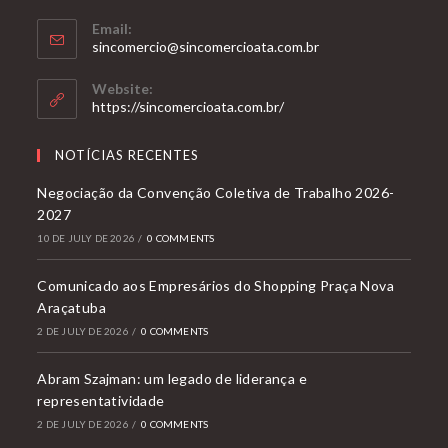
Email:
Opens
sincomercio@sincomercioata.com.br
in
your
Website:
application
https://sincomercioata.com.br/
NOTÍCIAS RECENTES
Negociação da Convenção Coletiva de Trabalho 2026-
2027
10 DE JULY DE 2026
/
0 COMMENTS
Comunicado aos Empresários do Shopping Praça Nova
Araçatuba
2 DE JULY DE 2026
/
0 COMMENTS
Abram Szajman: um legado de liderança e
representatividade
2 DE JULY DE 2026
/
0 COMMENTS