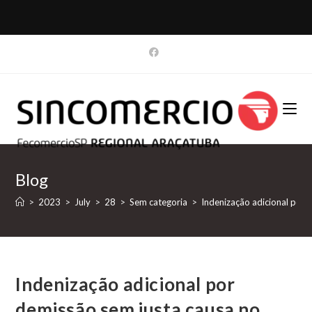
Skip
to
content
Blog
>
2023
>
July
>
28
>
Sem categoria
>
Indenização adicional por 
Indenização adicional por
demissão sem justa causa no