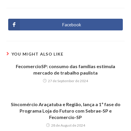
Facebook
Opens
in
a
new
window
YOU MIGHT ALSO LIKE
FecomercioSP: consumo das famílias estimula
mercado de trabalho paulista
27 de September de 2024
Sincomércio Araçatuba e Região, lança a 1ª fase do
Programa Loja do Futuro com Sebrae-SP e
Fecomercio-SP
28 de August de 2024